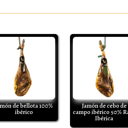
amón de bellota 100%
Jamón de cebo de
ibérico
campo ibérico 50% R
Ibérica