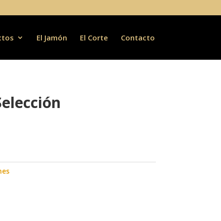
ctos
El Jamón
El Corte
Contacto
elección
.
nes