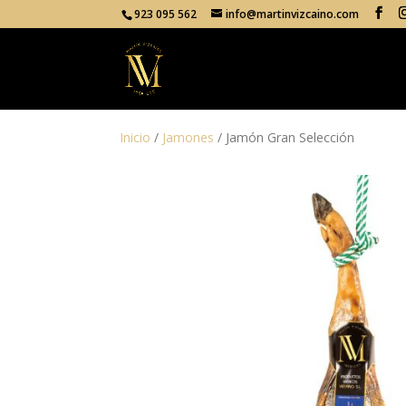
923 095 562
info@martinvizcaino.com
Inicio
/
Jamones
/ Jamón Gran Selección