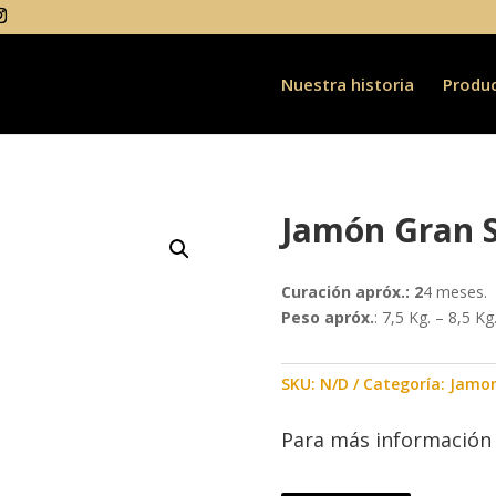
Nuestra historia
Produ
Jamón Gran S
Curación apróx.: 2
4 meses.
Peso apróx.
: 7,5 Kg. – 8,5 Kg
SKU:
N/D
Categoría:
Jamo
Para más información