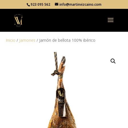
923 095 562
info@martinvizcaino.com
Inicio
/
Jamones
/ Jamón de bellota 100% ibérico