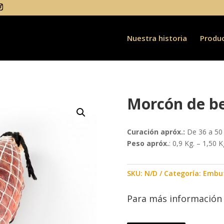
Nuestra historia
Produ
Morcón de be
Curación apróx.:
De 36 a 50
Peso apróx.
: 0,9 Kg. – 1,50 K
SKU:
N/D
Categoría:
Embut
Para más información