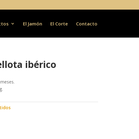
ctos
El Jamón
El Corte
Contacto
llota ibérico
 meses.
g.
idos