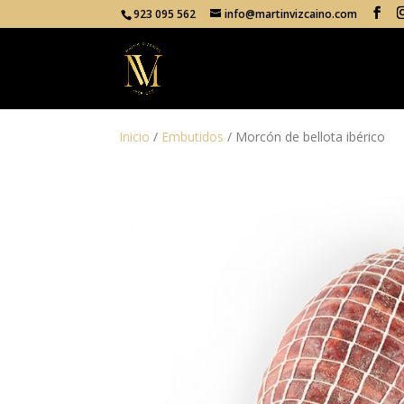
923 095 562
info@martinvizcaino.com
Inicio
/
Embutidos
/ Morcón de bellota ibérico