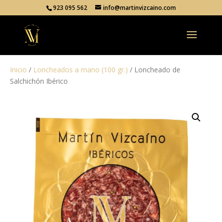
923 095 562
info@martinvizcaino.com
Inicio
/
Loncheados a mano (100 gr.)
/ Loncheado de
Salchichón Ibérico